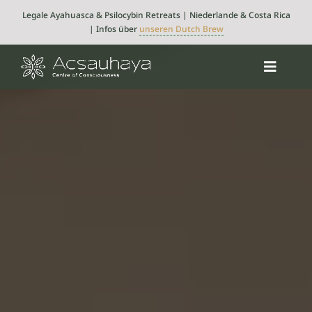
Skip
Legale Ayahuasca & Psilocybin Retreats | Niederlande & Costa Rica
to
| Infos über
unseren Dutch Brew
content
Toggle
Navigat
Psilocybin
Ayahuasca
Retreats
Über uns
Integration
Blog