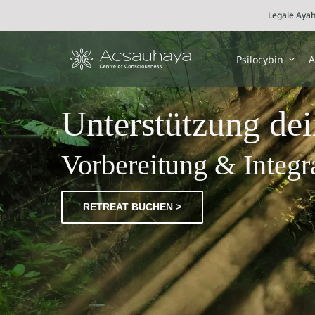
Skip
Legale Ayah
to
content
Psilocybin
A
Unterstützung dei
Vorbereitung & Integr
RETREAT BUCHEN >