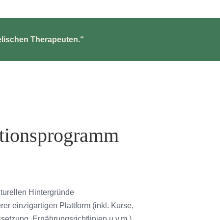
lischen Therapeuten.“
ationsprogramm
turellen Hintergründe
r einzigartigen Plattform (inkl. Kurse,
setzung, Ernährungsrichtlinien u.v.m.)