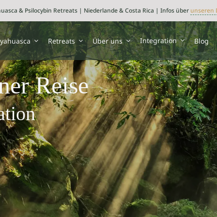
uasca & Psilocybin Retreats | Niederlande & Costa Rica | Infos über
unseren 
Integration
yahuasca
Retreats
Über uns
Blog
ner Reise
ation