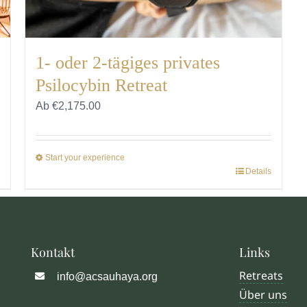
1- oder 2-tägiges privates
Psilocybin Retreat
Ab
€
2,175.00
Start your experience
Details
Dieses
Produkt
weist
mehrere
Varianten
Kontakt
Links
auf.
Retreats
info@acsauhaya.org
Die
Über uns
Optionen