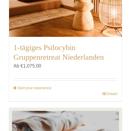
gewählt
werden
1-tägiges Psilocybin
Gruppenretreat Niederlanden
Ab
€
1,075.00
Start your experience
Details
Dieses
Produkt
weist
mehrere
Varianten