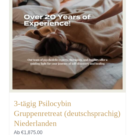
auf.
Die
Optionen
können
auf
der
Produktseite
gewählt
werden
3-tägig Psilocybin
Gruppenretreat (deutschsprachig)
Niederlanden
Ab
€
1,875.00