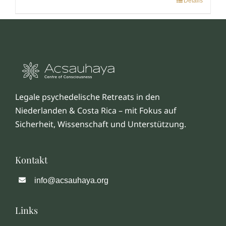
Details
Dieses
Produkt
weist
mehrere
Varianten
auf.
Die
Legale psychedelische Retreats in den
Optionen
Niederlanden & Costa Rica – mit Fokus auf
können
Sicherheit, Wissenschaft und Unterstützung.
auf
der
Produktseite
Kontakt
gewählt
werden
info@acsauhaya.org
Links