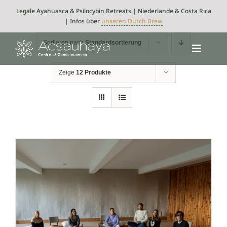
Skip
Legale Ayahuasca & Psilocybin Retreats | Niederlande & Costa Rica
to
| Infos über
unseren Dutch Brew
content
Sortieren nach
Standardsortierung
Toggle
Navigat
Zeige
12 Produkte
Psilocybin
Ayahuasca
Retreats
Über uns
Integration
Blog