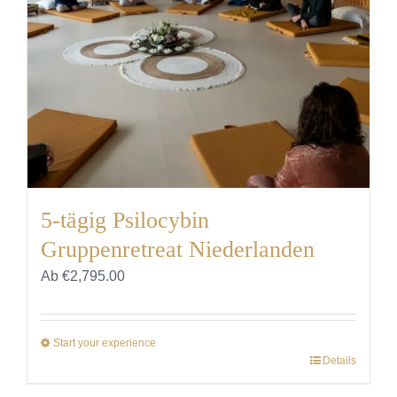
Kundenstimmen
Cart
5-tägig Psilocybin
Gruppenretreat Niederlanden
Ab
€
2,795.00
Start your experience
Details
Dieses
Produkt